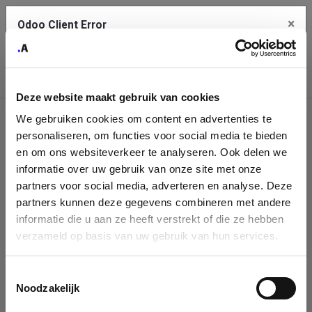
×
Odoo Client Error
Contact Us
An error
Copy the full error to clipboard
occurred
Deze website maakt gebruik van cookies
Please use the copy button to report the error to your support
We gebruiken cookies om content en advertenties te
service.
Company
personaliseren, om functies voor social media te bieden
Identification
en om ons websiteverkeer te analyseren. Ook delen we
informatie over uw gebruik van onze site met onze
See details
Please fill in your company details
partners voor social media, adverteren en analyse. Deze
partners kunnen deze gegevens combineren met andere
informatie die u aan ze heeft verstrekt of die ze hebben
Ok
You can search a company in our database by name, VAT or
verzameld op basis van uw gebruik van hun services.
enterprise ID. When a company is selected it will auto-complete the
form. If you don't find your company in our database, you can create
a new company record with the button below.
Toestemmingsselectie
Noodzakelijk
Company Name