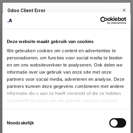
×
Odoo Client Error
Contact Us
An error
Copy the full error to clipboard
occurred
Deze website maakt gebruik van cookies
Please use the copy button to report the error to your support
We gebruiken cookies om content en advertenties te
service.
Company
personaliseren, om functies voor social media te bieden
Identification
en om ons websiteverkeer te analyseren. Ook delen we
informatie over uw gebruik van onze site met onze
See details
Please fill in your company details
partners voor social media, adverteren en analyse. Deze
partners kunnen deze gegevens combineren met andere
informatie die u aan ze heeft verstrekt of die ze hebben
Ok
You can search a company in our database by name, VAT or
verzameld op basis van uw gebruik van hun services.
enterprise ID. When a company is selected it will auto-complete the
form. If you don't find your company in our database, you can create
a new company record with the button below.
Toestemmingsselectie
Noodzakelijk
Company Name