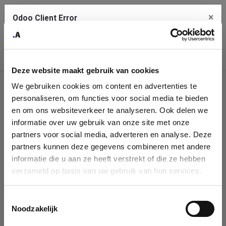
×
Odoo Client Error
Contact Us
An error
Copy the full error to clipboard
occurred
Deze website maakt gebruik van cookies
Please use the copy button to report the error to your support
We gebruiken cookies om content en advertenties te
service.
Company
personaliseren, om functies voor social media te bieden
Identification
en om ons websiteverkeer te analyseren. Ook delen we
informatie over uw gebruik van onze site met onze
See details
Please fill in your company details
partners voor social media, adverteren en analyse. Deze
partners kunnen deze gegevens combineren met andere
informatie die u aan ze heeft verstrekt of die ze hebben
Ok
You can search a company in our database by name, VAT or
verzameld op basis van uw gebruik van hun services.
enterprise ID. When a company is selected it will auto-complete the
form. If you don't find your company in our database, you can create
a new company record with the button below.
Toestemmingsselectie
Noodzakelijk
Company Name