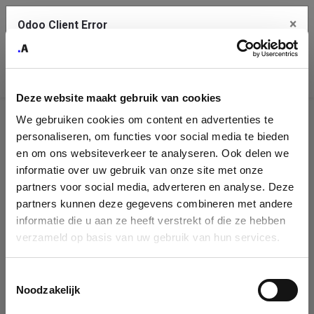
×
Odoo Client Error
Contact Us
An error
Copy the full error to clipboard
occurred
Deze website maakt gebruik van cookies
Please use the copy button to report the error to your support
We gebruiken cookies om content en advertenties te
service.
Company
personaliseren, om functies voor social media te bieden
Identification
en om ons websiteverkeer te analyseren. Ook delen we
informatie over uw gebruik van onze site met onze
See details
Please fill in your company details
partners voor social media, adverteren en analyse. Deze
partners kunnen deze gegevens combineren met andere
informatie die u aan ze heeft verstrekt of die ze hebben
Ok
You can search a company in our database by name, VAT or
verzameld op basis van uw gebruik van hun services.
enterprise ID. When a company is selected it will auto-complete the
form. If you don't find your company in our database, you can create
a new company record with the button below.
Toestemmingsselectie
Noodzakelijk
Company Name