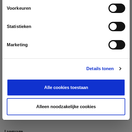
Company
Voorkeuren
Search company by name or VAT/Enterprise ID
Name
Statistieken
Not In The List?
Create Your Company
Marketing
Details tonen
Enterprise ID
Alle cookies toestaan
TIN / VAT
Alleen noodzakelijke cookies
Language