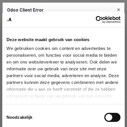
×
Odoo Client Error
Contact Us
An error
Copy the full error to clipboard
occurred
Deze website maakt gebruik van cookies
Please use the copy button to report the error to your support
We gebruiken cookies om content en advertenties te
service.
Company
personaliseren, om functies voor social media te bieden
Identification
en om ons websiteverkeer te analyseren. Ook delen we
informatie over uw gebruik van onze site met onze
See details
Please fill in your company details
partners voor social media, adverteren en analyse. Deze
partners kunnen deze gegevens combineren met andere
informatie die u aan ze heeft verstrekt of die ze hebben
Ok
You can search a company in our database by name, VAT or
verzameld op basis van uw gebruik van hun services.
enterprise ID. When a company is selected it will auto-complete the
form. If you don't find your company in our database, you can create
a new company record with the button below.
Toestemmingsselectie
Noodzakelijk
Company Name