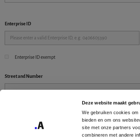
Enterprise ID
Enterprise ID exempt
Street
and Number
Deze website maakt gebru
Street 2
We gebruiken cookies om c
bieden en om ons websitev
site met onze partners vo
combineren met andere inf