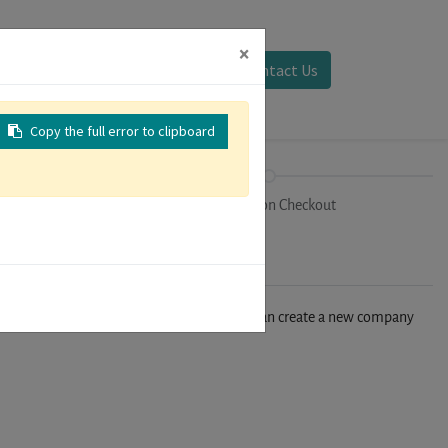
×
Sign in
Contact Us
Copy the full error to clipboard
on
Registration Checkout
n't find your company in our database, you can create a new company