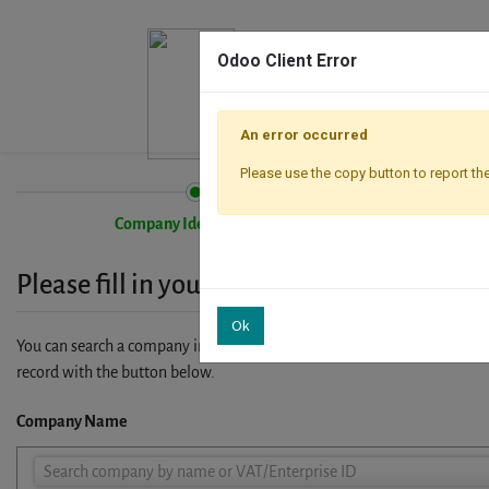
Odoo Client Error
An error occurred
Please use the copy button to report the
Company Identification
Please fill in your company details
Ok
You can search a company in our database by name, VAT or enterprise I
record with the button below.
Company Name
Company
Search company by name or VAT/Enterprise ID
Name