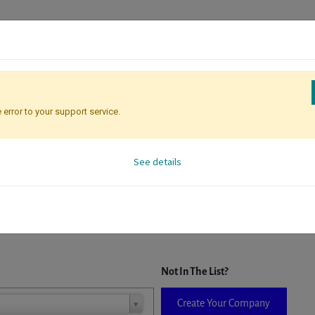
 error to your support service.
Registration
Attendee Identificati
See details
D. When a company is selected it will auto-complete the form. If you do
Not In The List?
Create Your Company