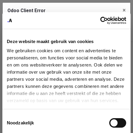
×
Odoo Client Error
Contact Us
An error
Copy the full error to clipboard
occurred
Deze website maakt gebruik van cookies
Please use the copy button to report the error to your support
We gebruiken cookies om content en advertenties te
service.
Company
personaliseren, om functies voor social media te bieden
Identification
en om ons websiteverkeer te analyseren. Ook delen we
informatie over uw gebruik van onze site met onze
See details
Please fill in your company details
partners voor social media, adverteren en analyse. Deze
partners kunnen deze gegevens combineren met andere
informatie die u aan ze heeft verstrekt of die ze hebben
Ok
You can search a company in our database by name, VAT or
verzameld op basis van uw gebruik van hun services.
enterprise ID. When a company is selected it will auto-complete the
form. If you don't find your company in our database, you can create
a new company record with the button below.
Toestemmingsselectie
Noodzakelijk
Company Name