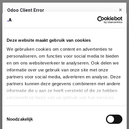
×
Odoo Client Error
Contact Us
An error
Copy the full error to clipboard
occurred
Deze website maakt gebruik van cookies
Please use the copy button to report the error to your support
We gebruiken cookies om content en advertenties te
service.
Company
personaliseren, om functies voor social media te bieden
Identification
en om ons websiteverkeer te analyseren. Ook delen we
informatie over uw gebruik van onze site met onze
See details
Please fill in your company details
partners voor social media, adverteren en analyse. Deze
partners kunnen deze gegevens combineren met andere
informatie die u aan ze heeft verstrekt of die ze hebben
Ok
You can search a company in our database by name, VAT or
verzameld op basis van uw gebruik van hun services.
enterprise ID. When a company is selected it will auto-complete the
form. If you don't find your company in our database, you can create
a new company record with the button below.
Toestemmingsselectie
Noodzakelijk
Company Name