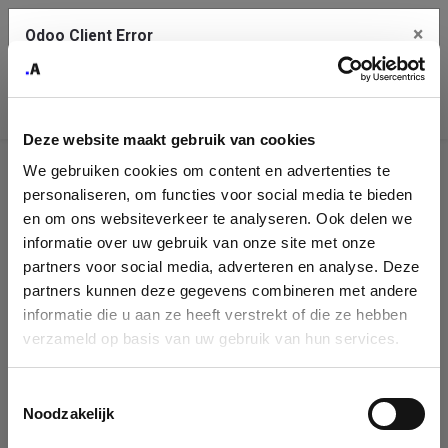
×
Odoo Client Error
Contact Us
An error
Copy the full error to clipboard
occurred
Deze website maakt gebruik van cookies
Please use the copy button to report the error to your support
We gebruiken cookies om content en advertenties te
service.
Company
personaliseren, om functies voor social media te bieden
Identification
en om ons websiteverkeer te analyseren. Ook delen we
informatie over uw gebruik van onze site met onze
See details
Please fill in your company details
partners voor social media, adverteren en analyse. Deze
partners kunnen deze gegevens combineren met andere
informatie die u aan ze heeft verstrekt of die ze hebben
Ok
You can search a company in our database by name, VAT or
verzameld op basis van uw gebruik van hun services.
enterprise ID. When a company is selected it will auto-complete the
form. If you don't find your company in our database, you can create
a new company record with the button below.
Toestemmingsselectie
Noodzakelijk
Company Name