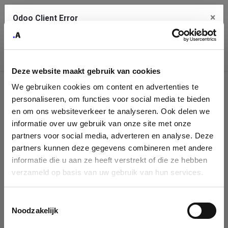
×
Odoo Client Error
Contact Us
An error
Copy the full error to clipboard
occurred
Deze website maakt gebruik van cookies
Please use the copy button to report the error to your support
We gebruiken cookies om content en advertenties te
service.
Company
personaliseren, om functies voor social media te bieden
Identification
en om ons websiteverkeer te analyseren. Ook delen we
informatie over uw gebruik van onze site met onze
See details
Please fill in your company details
partners voor social media, adverteren en analyse. Deze
partners kunnen deze gegevens combineren met andere
informatie die u aan ze heeft verstrekt of die ze hebben
Ok
You can search a company in our database by name, VAT or
verzameld op basis van uw gebruik van hun services.
enterprise ID. When a company is selected it will auto-complete the
form. If you don't find your company in our database, you can create
a new company record with the button below.
Toestemmingsselectie
Noodzakelijk
Company Name