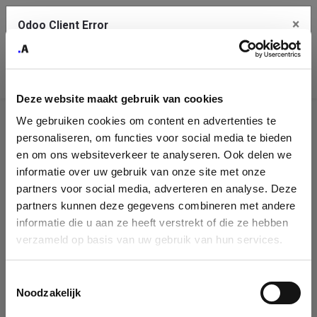
×
Odoo Client Error
Contact Us
An error
Copy the full error to clipboard
occurred
Deze website maakt gebruik van cookies
Please use the copy button to report the error to your support
We gebruiken cookies om content en advertenties te
service.
Company
personaliseren, om functies voor social media te bieden
Identification
en om ons websiteverkeer te analyseren. Ook delen we
informatie over uw gebruik van onze site met onze
See details
Please fill in your company details
partners voor social media, adverteren en analyse. Deze
partners kunnen deze gegevens combineren met andere
informatie die u aan ze heeft verstrekt of die ze hebben
Ok
You can search a company in our database by name, VAT or
verzameld op basis van uw gebruik van hun services.
enterprise ID. When a company is selected it will auto-complete the
form. If you don't find your company in our database, you can create
a new company record with the button below.
Toestemmingsselectie
Noodzakelijk
Company Name