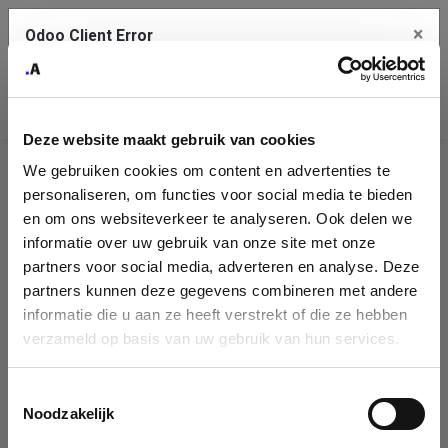
×
Odoo Client Error
Contact Us
An error
Copy the full error to clipboard
occurred
Deze website maakt gebruik van cookies
Please use the copy button to report the error to your support
We gebruiken cookies om content en advertenties te
service.
Company
personaliseren, om functies voor social media te bieden
Identification
en om ons websiteverkeer te analyseren. Ook delen we
informatie over uw gebruik van onze site met onze
See details
Please fill in your company details
partners voor social media, adverteren en analyse. Deze
partners kunnen deze gegevens combineren met andere
informatie die u aan ze heeft verstrekt of die ze hebben
Ok
You can search a company in our database by name, VAT or
verzameld op basis van uw gebruik van hun services.
enterprise ID. When a company is selected it will auto-complete the
form. If you don't find your company in our database, you can create
a new company record with the button below.
Toestemmingsselectie
Noodzakelijk
Company Name