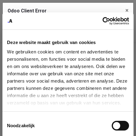
×
Odoo Client Error
Contact Us
An error
Copy the full error to clipboard
occurred
Deze website maakt gebruik van cookies
Please use the copy button to report the error to your support
We gebruiken cookies om content en advertenties te
service.
Company
personaliseren, om functies voor social media te bieden
Identification
en om ons websiteverkeer te analyseren. Ook delen we
informatie over uw gebruik van onze site met onze
See details
Please fill in your company details
partners voor social media, adverteren en analyse. Deze
partners kunnen deze gegevens combineren met andere
informatie die u aan ze heeft verstrekt of die ze hebben
Ok
You can search a company in our database by name, VAT or
verzameld op basis van uw gebruik van hun services.
enterprise ID. When a company is selected it will auto-complete the
form. If you don't find your company in our database, you can create
a new company record with the button below.
Toestemmingsselectie
Noodzakelijk
Company Name