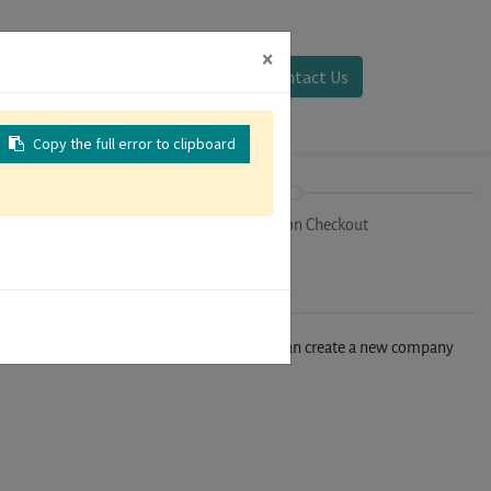
×
Sign in
Contact Us
Copy the full error to clipboard
on
Registration Checkout
n't find your company in our database, you can create a new company