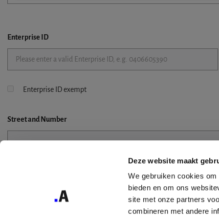
Enterprise ID
Enterprise ID exempt
Street
and Number
Deze website maakt gebru
Street 2
We gebruiken cookies om c
bieden en om ons websitev
site met onze partners vo
combineren met andere inf