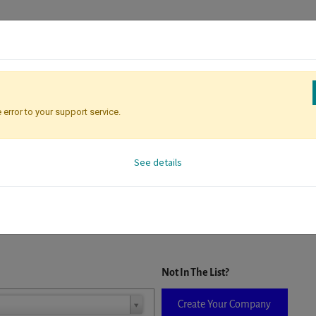
 error to your support service.
Registration
Attendee Identificati
See details
D. When a company is selected it will auto-complete the form. If you do
Not In The List?
Create Your Company