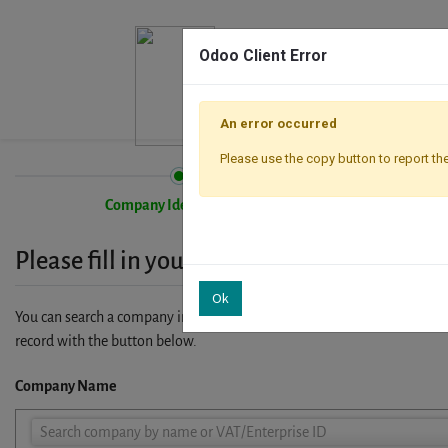
Odoo Client Error
An error occurred
Please use the copy button to report the
Company Identification
Please fill in your company details
Ok
You can search a company in our database by name, VAT or enterprise I
record with the button below.
Company Name
Company
Search company by name or VAT/Enterprise ID
Name