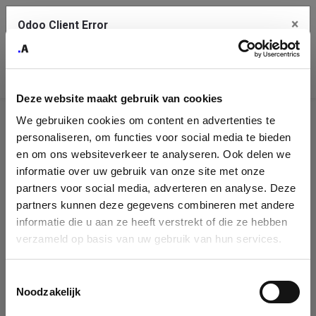
×
Odoo Client Error
Contact Us
An error
Copy the full error to clipboard
occurred
Deze website maakt gebruik van cookies
Please use the copy button to report the error to your support
We gebruiken cookies om content en advertenties te
service.
Company
personaliseren, om functies voor social media te bieden
Identification
en om ons websiteverkeer te analyseren. Ook delen we
informatie over uw gebruik van onze site met onze
See details
Please fill in your company details
partners voor social media, adverteren en analyse. Deze
partners kunnen deze gegevens combineren met andere
informatie die u aan ze heeft verstrekt of die ze hebben
Ok
You can search a company in our database by name, VAT or
verzameld op basis van uw gebruik van hun services.
enterprise ID. When a company is selected it will auto-complete the
form. If you don't find your company in our database, you can create
a new company record with the button below.
Toestemmingsselectie
Noodzakelijk
Company Name