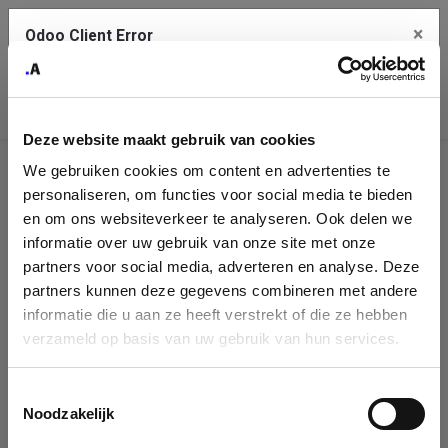
×
Odoo Client Error
Contact Us
An error
Copy the full error to clipboard
occurred
Deze website maakt gebruik van cookies
Please use the copy button to report the error to your support
We gebruiken cookies om content en advertenties te
service.
Company
personaliseren, om functies voor social media te bieden
Identification
en om ons websiteverkeer te analyseren. Ook delen we
informatie over uw gebruik van onze site met onze
See details
Please fill in your company details
partners voor social media, adverteren en analyse. Deze
partners kunnen deze gegevens combineren met andere
informatie die u aan ze heeft verstrekt of die ze hebben
Ok
You can search a company in our database by name, VAT or
verzameld op basis van uw gebruik van hun services.
enterprise ID. When a company is selected it will auto-complete the
form. If you don't find your company in our database, you can create
a new company record with the button below.
Toestemmingsselectie
Noodzakelijk
Company Name