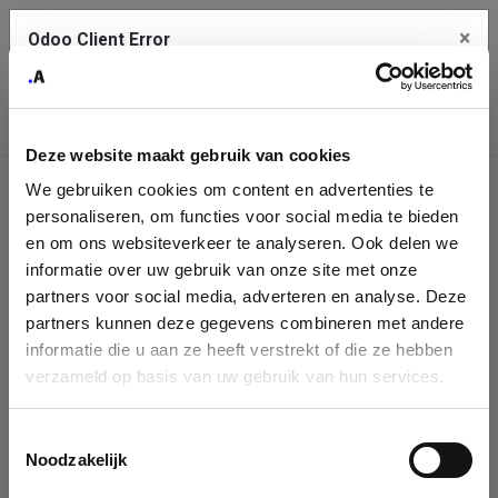
×
Odoo Client Error
Contact Us
An error
Copy the full error to clipboard
occurred
Deze website maakt gebruik van cookies
Please use the copy button to report the error to your support
We gebruiken cookies om content en advertenties te
service.
Company
personaliseren, om functies voor social media te bieden
Identification
en om ons websiteverkeer te analyseren. Ook delen we
informatie over uw gebruik van onze site met onze
See details
Please fill in your company details
partners voor social media, adverteren en analyse. Deze
partners kunnen deze gegevens combineren met andere
informatie die u aan ze heeft verstrekt of die ze hebben
Ok
You can search a company in our database by name, VAT or
verzameld op basis van uw gebruik van hun services.
enterprise ID. When a company is selected it will auto-complete the
form. If you don't find your company in our database, you can create
a new company record with the button below.
Toestemmingsselectie
Noodzakelijk
Company Name