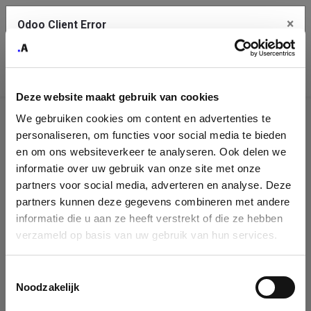
×
Odoo Client Error
Contact Us
An error
Copy the full error to clipboard
occurred
Deze website maakt gebruik van cookies
Please use the copy button to report the error to your support
We gebruiken cookies om content en advertenties te
service.
Company
personaliseren, om functies voor social media te bieden
Identification
en om ons websiteverkeer te analyseren. Ook delen we
informatie over uw gebruik van onze site met onze
See details
Please fill in your company details
partners voor social media, adverteren en analyse. Deze
partners kunnen deze gegevens combineren met andere
informatie die u aan ze heeft verstrekt of die ze hebben
Ok
You can search a company in our database by name, VAT or
verzameld op basis van uw gebruik van hun services.
enterprise ID. When a company is selected it will auto-complete the
form. If you don't find your company in our database, you can create
a new company record with the button below.
Toestemmingsselectie
Noodzakelijk
Company Name