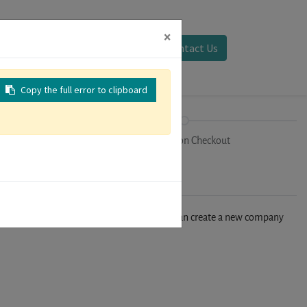
×
Sign in
Contact Us
Copy the full error to clipboard
on
Registration Checkout
n't find your company in our database, you can create a new company