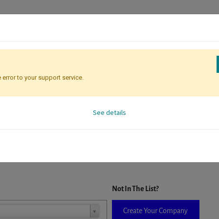
 error to your support service.
Registration
Attendee Identificati
See details
D. When a company is selected it will auto-complete the form. If you do
Not In The List?
Create Your Company