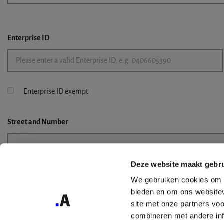
Enterprise ID
Enterprise ID exempt
Street
and Number
Deze website maakt gebru
Street 2
We gebruiken cookies om c
bieden en om ons websitev
site met onze partners vo
combineren met andere inf