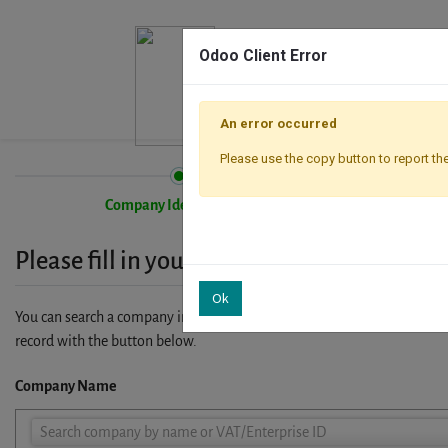
Odoo Client Error
An error occurred
Please use the copy button to report the
Company Identification
Please fill in your company details
Ok
You can search a company in our database by name, VAT or enterprise I
record with the button below.
Company Name
Company
Search company by name or VAT/Enterprise ID
Name