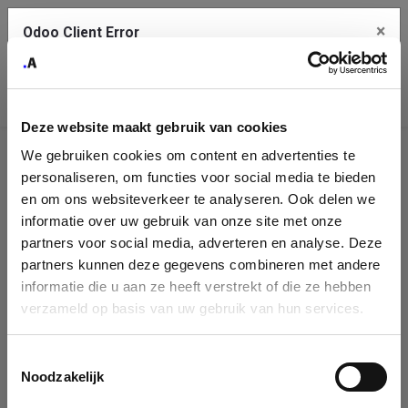
×
Odoo Client Error
Contact Us
An error
Copy the full error to clipboard
occurred
Deze website maakt gebruik van cookies
Please use the copy button to report the error to your support
We gebruiken cookies om content en advertenties te
service.
Company
personaliseren, om functies voor social media te bieden
Identification
en om ons websiteverkeer te analyseren. Ook delen we
informatie over uw gebruik van onze site met onze
See details
Please fill in your company details
partners voor social media, adverteren en analyse. Deze
partners kunnen deze gegevens combineren met andere
informatie die u aan ze heeft verstrekt of die ze hebben
Ok
You can search a company in our database by name, VAT or
verzameld op basis van uw gebruik van hun services.
enterprise ID. When a company is selected it will auto-complete the
form. If you don't find your company in our database, you can create
a new company record with the button below.
Toestemmingsselectie
Noodzakelijk
Company Name