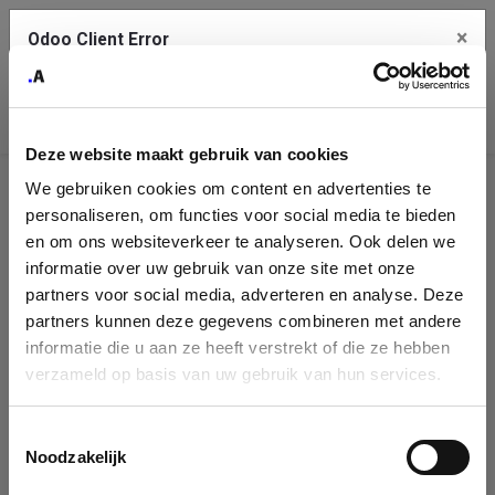
×
Odoo Client Error
Contact Us
An error
Copy the full error to clipboard
occurred
Deze website maakt gebruik van cookies
Please use the copy button to report the error to your support
We gebruiken cookies om content en advertenties te
service.
Company
personaliseren, om functies voor social media te bieden
Identification
en om ons websiteverkeer te analyseren. Ook delen we
informatie over uw gebruik van onze site met onze
See details
Please fill in your company details
partners voor social media, adverteren en analyse. Deze
partners kunnen deze gegevens combineren met andere
informatie die u aan ze heeft verstrekt of die ze hebben
Ok
You can search a company in our database by name, VAT or
verzameld op basis van uw gebruik van hun services.
enterprise ID. When a company is selected it will auto-complete the
form. If you don't find your company in our database, you can create
a new company record with the button below.
Toestemmingsselectie
Noodzakelijk
Company Name