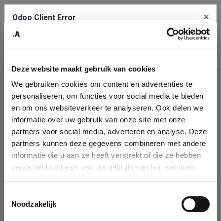
×
Odoo Client Error
Contact Us
An error
Copy the full error to clipboard
occurred
Deze website maakt gebruik van cookies
Please use the copy button to report the error to your support
We gebruiken cookies om content en advertenties te
service.
Company
personaliseren, om functies voor social media te bieden
Identification
en om ons websiteverkeer te analyseren. Ook delen we
informatie over uw gebruik van onze site met onze
See details
Please fill in your company details
partners voor social media, adverteren en analyse. Deze
partners kunnen deze gegevens combineren met andere
informatie die u aan ze heeft verstrekt of die ze hebben
Ok
You can search a company in our database by name, VAT or
verzameld op basis van uw gebruik van hun services.
enterprise ID. When a company is selected it will auto-complete the
form. If you don't find your company in our database, you can create
a new company record with the button below.
Toestemmingsselectie
Noodzakelijk
Company Name