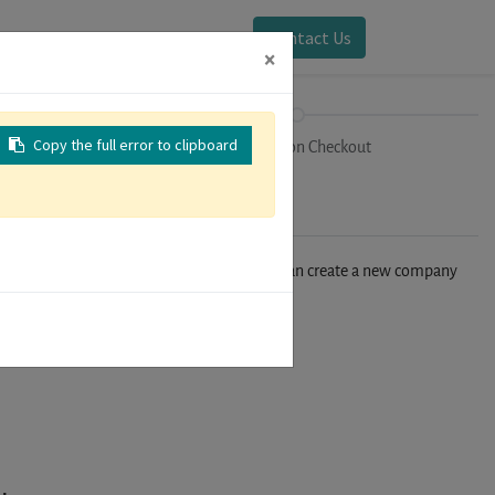
Sign in
Contact Us
×
Copy the full error to clipboard
on
Registration Checkout
n't find your company in our database, you can create a new company