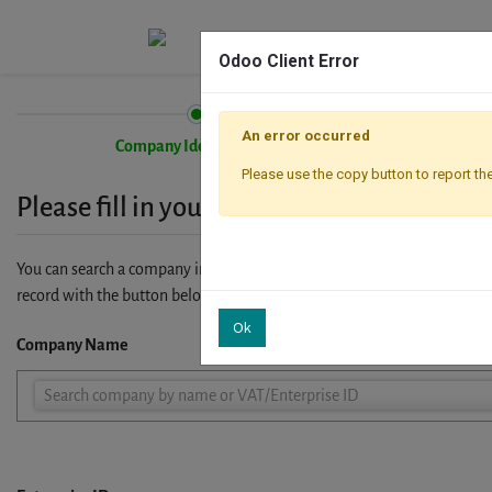
Odoo Client Error
An error occurred
Company Identification
Please use the copy button to report the
Please fill in your company details
You can search a company in our database by name, VAT or enterprise I
record with the button below.
Ok
Company Name
Company
Search company by name or VAT/Enterprise ID
Name