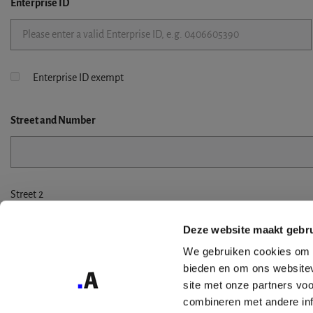
Enterprise ID
Enterprise ID exempt
Street
and Number
Street 2
Deze website maakt gebru
We gebruiken cookies om c
bieden en om ons websitev
City
site met onze partners vo
combineren met andere inf