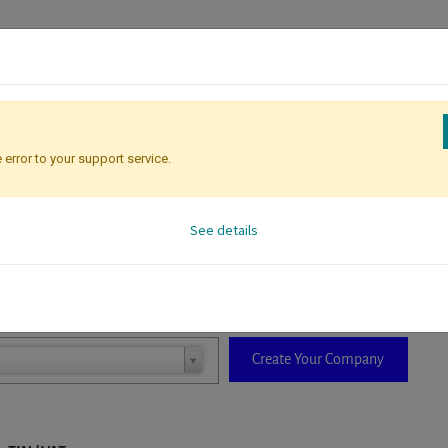
Registration
Attendee Identificati
 error to your support service.
See details
D. When a company is selected it will auto-complete the form. If you do
Not In The List?
Create Your Company