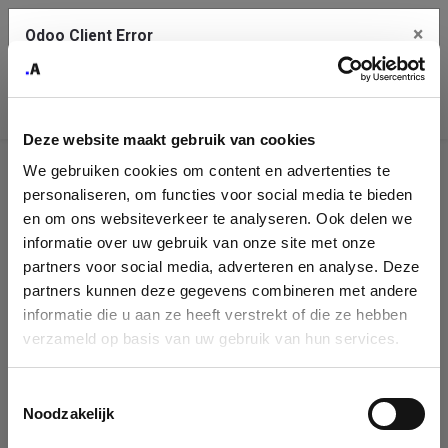
×
Odoo Client Error
Contact Us
An error
Copy the full error to clipboard
occurred
Deze website maakt gebruik van cookies
Please use the copy button to report the error to your support
We gebruiken cookies om content en advertenties te
service.
Company
personaliseren, om functies voor social media te bieden
Identification
en om ons websiteverkeer te analyseren. Ook delen we
informatie over uw gebruik van onze site met onze
See details
Please fill in your company details
partners voor social media, adverteren en analyse. Deze
partners kunnen deze gegevens combineren met andere
informatie die u aan ze heeft verstrekt of die ze hebben
Ok
You can search a company in our database by name, VAT or
verzameld op basis van uw gebruik van hun services.
enterprise ID. When a company is selected it will auto-complete the
form. If you don't find your company in our database, you can create
a new company record with the button below.
Toestemmingsselectie
Noodzakelijk
Company Name