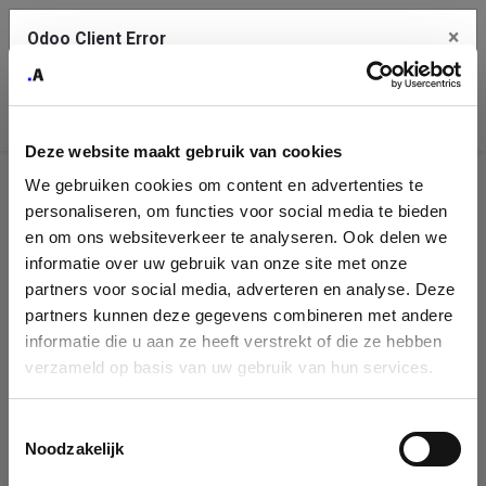
×
Odoo Client Error
Contact Us
An error
Copy the full error to clipboard
occurred
Deze website maakt gebruik van cookies
Please use the copy button to report the error to your support
We gebruiken cookies om content en advertenties te
service.
Company
personaliseren, om functies voor social media te bieden
Identification
en om ons websiteverkeer te analyseren. Ook delen we
informatie over uw gebruik van onze site met onze
See details
Please fill in your company details
partners voor social media, adverteren en analyse. Deze
partners kunnen deze gegevens combineren met andere
informatie die u aan ze heeft verstrekt of die ze hebben
Ok
You can search a company in our database by name, VAT or
verzameld op basis van uw gebruik van hun services.
enterprise ID. When a company is selected it will auto-complete the
form. If you don't find your company in our database, you can create
a new company record with the button below.
Toestemmingsselectie
Noodzakelijk
Company Name