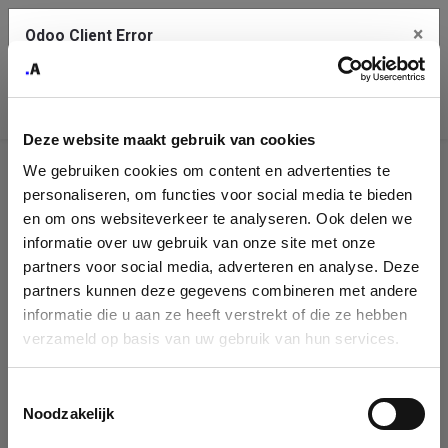
×
Odoo Client Error
Contact Us
An error
Copy the full error to clipboard
occurred
Deze website maakt gebruik van cookies
Please use the copy button to report the error to your support
We gebruiken cookies om content en advertenties te
service.
Company
personaliseren, om functies voor social media te bieden
Identification
en om ons websiteverkeer te analyseren. Ook delen we
informatie over uw gebruik van onze site met onze
See details
Please fill in your company details
partners voor social media, adverteren en analyse. Deze
partners kunnen deze gegevens combineren met andere
informatie die u aan ze heeft verstrekt of die ze hebben
Ok
You can search a company in our database by name, VAT or
verzameld op basis van uw gebruik van hun services.
enterprise ID. When a company is selected it will auto-complete the
form. If you don't find your company in our database, you can create
a new company record with the button below.
Toestemmingsselectie
Noodzakelijk
Company Name