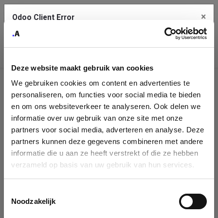
×
Odoo Client Error
Contact Us
An error
Copy the full error to clipboard
occurred
Deze website maakt gebruik van cookies
Please use the copy button to report the error to your support
We gebruiken cookies om content en advertenties te
service.
Company
personaliseren, om functies voor social media te bieden
Identification
en om ons websiteverkeer te analyseren. Ook delen we
informatie over uw gebruik van onze site met onze
See details
Please fill in your company details
partners voor social media, adverteren en analyse. Deze
partners kunnen deze gegevens combineren met andere
informatie die u aan ze heeft verstrekt of die ze hebben
Ok
You can search a company in our database by name, VAT or
verzameld op basis van uw gebruik van hun services.
enterprise ID. When a company is selected it will auto-complete the
form. If you don't find your company in our database, you can create
a new company record with the button below.
Toestemmingsselectie
Noodzakelijk
Company Name