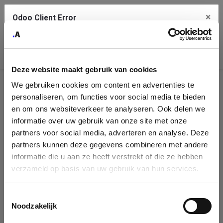
×
Odoo Client Error
Contact Us
An error
Copy the full error to clipboard
occurred
Deze website maakt gebruik van cookies
Please use the copy button to report the error to your support
We gebruiken cookies om content en advertenties te
service.
Company
personaliseren, om functies voor social media te bieden
Identification
en om ons websiteverkeer te analyseren. Ook delen we
informatie over uw gebruik van onze site met onze
See details
Please fill in your company details
partners voor social media, adverteren en analyse. Deze
partners kunnen deze gegevens combineren met andere
informatie die u aan ze heeft verstrekt of die ze hebben
Ok
You can search a company in our database by name, VAT or
verzameld op basis van uw gebruik van hun services.
enterprise ID. When a company is selected it will auto-complete the
form. If you don't find your company in our database, you can create
a new company record with the button below.
Toestemmingsselectie
Noodzakelijk
Company Name