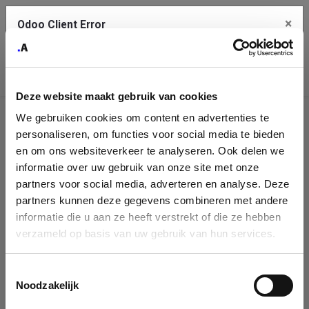
×
Odoo Client Error
Contact Us
An error
Copy the full error to clipboard
occurred
Deze website maakt gebruik van cookies
Please use the copy button to report the error to your support
We gebruiken cookies om content en advertenties te
service.
Company
personaliseren, om functies voor social media te bieden
Identification
en om ons websiteverkeer te analyseren. Ook delen we
informatie over uw gebruik van onze site met onze
See details
Please fill in your company details
partners voor social media, adverteren en analyse. Deze
partners kunnen deze gegevens combineren met andere
informatie die u aan ze heeft verstrekt of die ze hebben
Ok
You can search a company in our database by name, VAT or
verzameld op basis van uw gebruik van hun services.
enterprise ID. When a company is selected it will auto-complete the
form. If you don't find your company in our database, you can create
a new company record with the button below.
Toestemmingsselectie
Noodzakelijk
Company Name