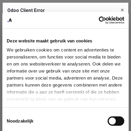
×
Odoo Client Error
Contact Us
An error
Copy the full error to clipboard
occurred
Deze website maakt gebruik van cookies
Please use the copy button to report the error to your support
We gebruiken cookies om content en advertenties te
service.
Company
personaliseren, om functies voor social media te bieden
Identification
en om ons websiteverkeer te analyseren. Ook delen we
informatie over uw gebruik van onze site met onze
See details
Please fill in your company details
partners voor social media, adverteren en analyse. Deze
partners kunnen deze gegevens combineren met andere
informatie die u aan ze heeft verstrekt of die ze hebben
Ok
You can search a company in our database by name, VAT or
verzameld op basis van uw gebruik van hun services.
enterprise ID. When a company is selected it will auto-complete the
form. If you don't find your company in our database, you can create
a new company record with the button below.
Toestemmingsselectie
Noodzakelijk
Company Name