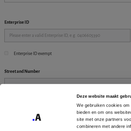
Enterprise ID
Enterprise ID exempt
Street
and Number
Deze website maakt gebru
Street 2
We gebruiken cookies om c
bieden en om ons websitev
site met onze partners vo
combineren met andere inf