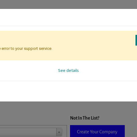
 error to your support service.
Registration
Attendee Identificati
See details
D. When a company is selected it will auto-complete the form. If you do
Not In The List?
Create Your Company