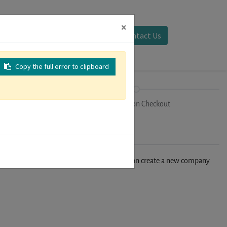
×
Sign in
Contact Us
Copy the full error to clipboard
on
Registration Checkout
n't find your company in our database, you can create a new company