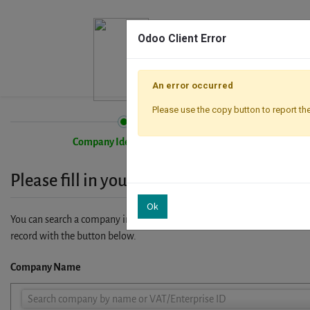
Odoo Client Error
An error occurred
Please use the copy button to report the
Company Identification
Please fill in your company details
Ok
You can search a company in our database by name, VAT or enterprise I
record with the button below.
Company Name
Company
Search company by name or VAT/Enterprise ID
Name