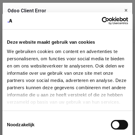
×
Odoo Client Error
Contact Us
An error
Copy the full error to clipboard
occurred
Deze website maakt gebruik van cookies
Please use the copy button to report the error to your support
We gebruiken cookies om content en advertenties te
service.
Company
personaliseren, om functies voor social media te bieden
Identification
en om ons websiteverkeer te analyseren. Ook delen we
informatie over uw gebruik van onze site met onze
See details
Please fill in your company details
partners voor social media, adverteren en analyse. Deze
partners kunnen deze gegevens combineren met andere
informatie die u aan ze heeft verstrekt of die ze hebben
Ok
You can search a company in our database by name, VAT or
verzameld op basis van uw gebruik van hun services.
enterprise ID. When a company is selected it will auto-complete the
form. If you don't find your company in our database, you can create
a new company record with the button below.
Toestemmingsselectie
Noodzakelijk
Company Name