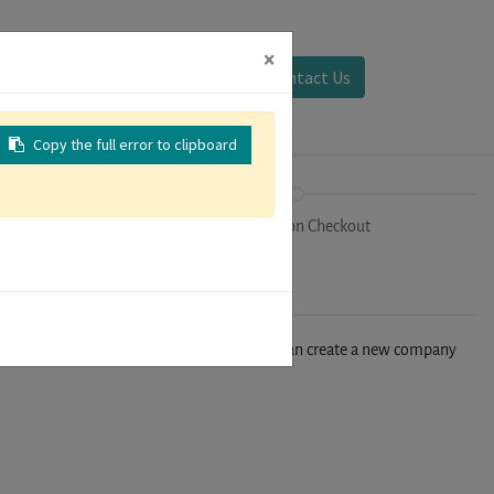
×
Sign in
Contact Us
Copy the full error to clipboard
on
Registration Checkout
n't find your company in our database, you can create a new company