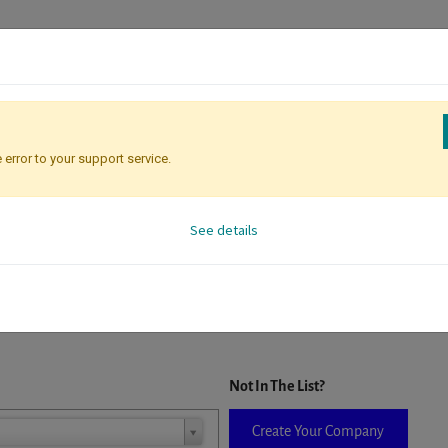
 error to your support service.
Registration
Attendee Identificati
See details
D. When a company is selected it will auto-complete the form. If you do
Not In The List?
Create Your Company