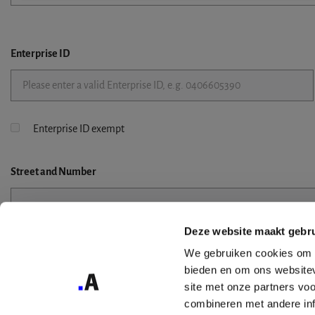
Enterprise ID
Enterprise ID exempt
Street
and Number
Deze website maakt gebru
Street 2
We gebruiken cookies om c
bieden en om ons websitev
site met onze partners vo
combineren met andere inf