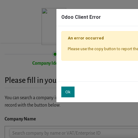
Odoo Client Error
An error occurred
Please use the copy button to report the
Company Identification
Please fill in your company details
Ok
You can search a company in our database by name, VAT or enterprise I
record with the button below.
Company Name
Company
Search company by name or VAT/Enterprise ID
Name