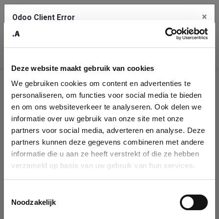
×
Odoo Client Error
Contact Us
An error
Copy the full error to clipboard
occurred
Deze website maakt gebruik van cookies
Please use the copy button to report the error to your support
We gebruiken cookies om content en advertenties te
service.
Company
personaliseren, om functies voor social media te bieden
Identification
en om ons websiteverkeer te analyseren. Ook delen we
informatie over uw gebruik van onze site met onze
See details
Please fill in your company details
partners voor social media, adverteren en analyse. Deze
partners kunnen deze gegevens combineren met andere
informatie die u aan ze heeft verstrekt of die ze hebben
Ok
You can search a company in our database by name, VAT or
verzameld op basis van uw gebruik van hun services.
enterprise ID. When a company is selected it will auto-complete the
form. If you don't find your company in our database, you can create
a new company record with the button below.
Toestemmingsselectie
Noodzakelijk
Company Name