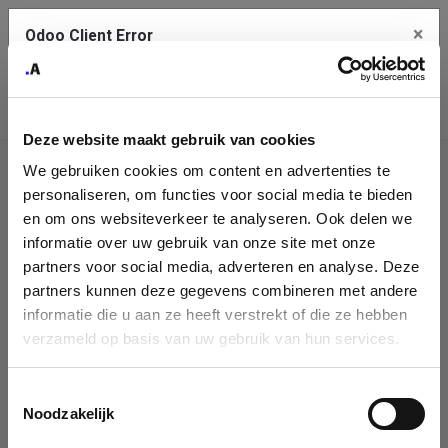
×
Odoo Client Error
Contact Us
An error
Copy the full error to clipboard
occurred
Deze website maakt gebruik van cookies
Please use the copy button to report the error to your support
We gebruiken cookies om content en advertenties te
service.
Company
personaliseren, om functies voor social media te bieden
Identification
en om ons websiteverkeer te analyseren. Ook delen we
informatie over uw gebruik van onze site met onze
See details
Please fill in your company details
partners voor social media, adverteren en analyse. Deze
partners kunnen deze gegevens combineren met andere
informatie die u aan ze heeft verstrekt of die ze hebben
Ok
You can search a company in our database by name, VAT or
verzameld op basis van uw gebruik van hun services.
enterprise ID. When a company is selected it will auto-complete the
form. If you don't find your company in our database, you can create
a new company record with the button below.
Toestemmingsselectie
Noodzakelijk
Company Name