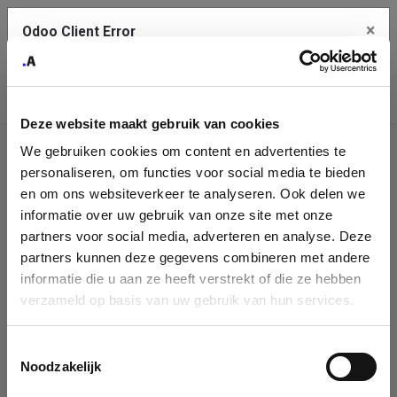
×
Odoo Client Error
Contact Us
An error
Copy the full error to clipboard
occurred
Deze website maakt gebruik van cookies
Please use the copy button to report the error to your support
We gebruiken cookies om content en advertenties te
service.
Company
personaliseren, om functies voor social media te bieden
Identification
en om ons websiteverkeer te analyseren. Ook delen we
informatie over uw gebruik van onze site met onze
See details
Please fill in your company details
partners voor social media, adverteren en analyse. Deze
partners kunnen deze gegevens combineren met andere
informatie die u aan ze heeft verstrekt of die ze hebben
Ok
You can search a company in our database by name, VAT or
verzameld op basis van uw gebruik van hun services.
enterprise ID. When a company is selected it will auto-complete the
form. If you don't find your company in our database, you can create
a new company record with the button below.
Toestemmingsselectie
Noodzakelijk
Company Name