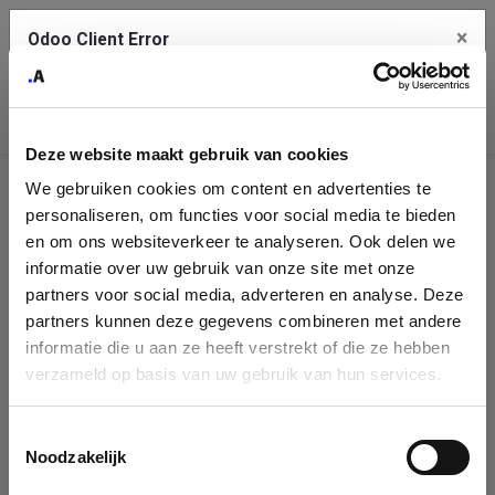
×
Odoo Client Error
Contact Us
An error
Copy the full error to clipboard
occurred
Deze website maakt gebruik van cookies
Please use the copy button to report the error to your support
We gebruiken cookies om content en advertenties te
service.
Company
personaliseren, om functies voor social media te bieden
Identification
en om ons websiteverkeer te analyseren. Ook delen we
informatie over uw gebruik van onze site met onze
See details
Please fill in your company details
partners voor social media, adverteren en analyse. Deze
partners kunnen deze gegevens combineren met andere
informatie die u aan ze heeft verstrekt of die ze hebben
Ok
You can search a company in our database by name, VAT or
verzameld op basis van uw gebruik van hun services.
enterprise ID. When a company is selected it will auto-complete the
form. If you don't find your company in our database, you can create
a new company record with the button below.
Toestemmingsselectie
Noodzakelijk
Company Name