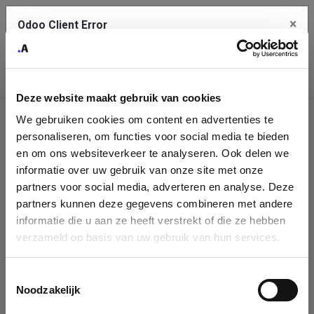
×
Odoo Client Error
Contact Us
An error
Copy the full error to clipboard
occurred
Deze website maakt gebruik van cookies
Please use the copy button to report the error to your support
We gebruiken cookies om content en advertenties te
service.
Company
personaliseren, om functies voor social media te bieden
Identification
en om ons websiteverkeer te analyseren. Ook delen we
informatie over uw gebruik van onze site met onze
See details
Please fill in your company details
partners voor social media, adverteren en analyse. Deze
partners kunnen deze gegevens combineren met andere
informatie die u aan ze heeft verstrekt of die ze hebben
Ok
You can search a company in our database by name, VAT or
verzameld op basis van uw gebruik van hun services.
enterprise ID. When a company is selected it will auto-complete the
form. If you don't find your company in our database, you can create
a new company record with the button below.
Toestemmingsselectie
Noodzakelijk
Company Name