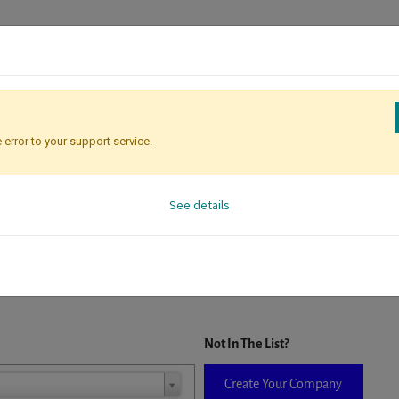
 error to your support service.
Registration
Attendee Identificati
See details
D. When a company is selected it will auto-complete the form. If you do
Not In The List?
Create Your Company