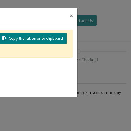
×
Sign in
Contact Us
Copy the full error to clipboard
on
Registration Checkout
n't find your company in our database, you can create a new company