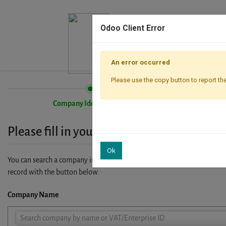
Odoo Client Error
An error occurred
Please use the copy button to report the
Company Identification
Please fill in your company details
Ok
You can search a company in our database by name, VAT or enterprise I
record with the button below.
Company Name
Company
Search company by name or VAT/Enterprise ID
Name