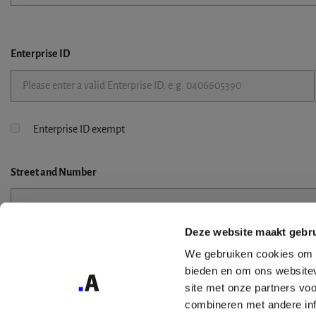
Enterprise ID
Enterprise ID exempt
Street
and Number
Deze website maakt gebru
Street 2
We gebruiken cookies om c
bieden en om ons websitev
site met onze partners vo
combineren met andere inf