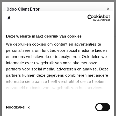
×
Odoo Client Error
Contact Us
An error
Copy the full error to clipboard
occurred
Deze website maakt gebruik van cookies
Please use the copy button to report the error to your support
We gebruiken cookies om content en advertenties te
service.
Company
personaliseren, om functies voor social media te bieden
Identification
en om ons websiteverkeer te analyseren. Ook delen we
informatie over uw gebruik van onze site met onze
See details
Please fill in your company details
partners voor social media, adverteren en analyse. Deze
partners kunnen deze gegevens combineren met andere
informatie die u aan ze heeft verstrekt of die ze hebben
Ok
You can search a company in our database by name, VAT or
verzameld op basis van uw gebruik van hun services.
enterprise ID. When a company is selected it will auto-complete the
form. If you don't find your company in our database, you can create
a new company record with the button below.
Toestemmingsselectie
Noodzakelijk
Company Name