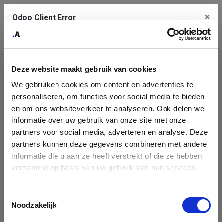
×
Odoo Client Error
Contact Us
An error
Copy the full error to clipboard
occurred
Deze website maakt gebruik van cookies
Please use the copy button to report the error to your support
We gebruiken cookies om content en advertenties te
service.
Company
personaliseren, om functies voor social media te bieden
Identification
en om ons websiteverkeer te analyseren. Ook delen we
informatie over uw gebruik van onze site met onze
See details
Please fill in your company details
partners voor social media, adverteren en analyse. Deze
partners kunnen deze gegevens combineren met andere
informatie die u aan ze heeft verstrekt of die ze hebben
Ok
You can search a company in our database by name, VAT or
verzameld op basis van uw gebruik van hun services.
enterprise ID. When a company is selected it will auto-complete the
form. If you don't find your company in our database, you can create
a new company record with the button below.
Toestemmingsselectie
Noodzakelijk
Company Name