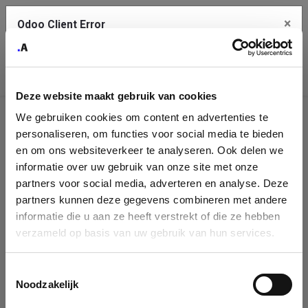
×
Odoo Client Error
Contact Us
An error
Copy the full error to clipboard
occurred
Deze website maakt gebruik van cookies
Please use the copy button to report the error to your support
We gebruiken cookies om content en advertenties te
service.
Company
personaliseren, om functies voor social media te bieden
Identification
en om ons websiteverkeer te analyseren. Ook delen we
informatie over uw gebruik van onze site met onze
See details
Please fill in your company details
partners voor social media, adverteren en analyse. Deze
partners kunnen deze gegevens combineren met andere
informatie die u aan ze heeft verstrekt of die ze hebben
Ok
You can search a company in our database by name, VAT or
verzameld op basis van uw gebruik van hun services.
enterprise ID. When a company is selected it will auto-complete the
form. If you don't find your company in our database, you can create
a new company record with the button below.
Toestemmingsselectie
Noodzakelijk
Company Name