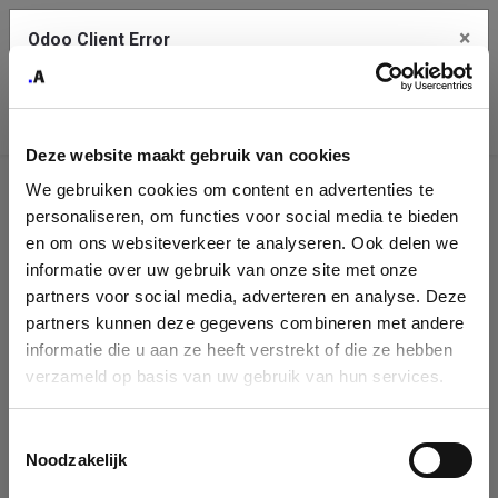
×
Odoo Client Error
Contact Us
An error
Copy the full error to clipboard
occurred
Deze website maakt gebruik van cookies
Please use the copy button to report the error to your support
We gebruiken cookies om content en advertenties te
service.
Company
personaliseren, om functies voor social media te bieden
Identification
en om ons websiteverkeer te analyseren. Ook delen we
informatie over uw gebruik van onze site met onze
See details
Please fill in your company details
partners voor social media, adverteren en analyse. Deze
partners kunnen deze gegevens combineren met andere
informatie die u aan ze heeft verstrekt of die ze hebben
Ok
You can search a company in our database by name, VAT or
verzameld op basis van uw gebruik van hun services.
enterprise ID. When a company is selected it will auto-complete the
form. If you don't find your company in our database, you can create
a new company record with the button below.
Toestemmingsselectie
Noodzakelijk
Company Name