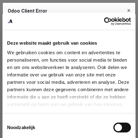
×
Odoo Client Error
Contact Us
An error
Copy the full error to clipboard
occurred
Deze website maakt gebruik van cookies
Please use the copy button to report the error to your support
We gebruiken cookies om content en advertenties te
service.
Company
personaliseren, om functies voor social media te bieden
Identification
en om ons websiteverkeer te analyseren. Ook delen we
informatie over uw gebruik van onze site met onze
See details
Please fill in your company details
partners voor social media, adverteren en analyse. Deze
partners kunnen deze gegevens combineren met andere
informatie die u aan ze heeft verstrekt of die ze hebben
Ok
You can search a company in our database by name, VAT or
verzameld op basis van uw gebruik van hun services.
enterprise ID. When a company is selected it will auto-complete the
form. If you don't find your company in our database, you can create
a new company record with the button below.
Toestemmingsselectie
Noodzakelijk
Company Name