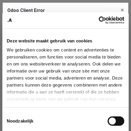
×
Odoo Client Error
Contact Us
An error
Copy the full error to clipboard
occurred
Deze website maakt gebruik van cookies
Please use the copy button to report the error to your support
We gebruiken cookies om content en advertenties te
service.
Company
personaliseren, om functies voor social media te bieden
Identification
en om ons websiteverkeer te analyseren. Ook delen we
informatie over uw gebruik van onze site met onze
See details
Please fill in your company details
partners voor social media, adverteren en analyse. Deze
partners kunnen deze gegevens combineren met andere
informatie die u aan ze heeft verstrekt of die ze hebben
Ok
You can search a company in our database by name, VAT or
verzameld op basis van uw gebruik van hun services.
enterprise ID. When a company is selected it will auto-complete the
form. If you don't find your company in our database, you can create
a new company record with the button below.
Toestemmingsselectie
Noodzakelijk
Company Name