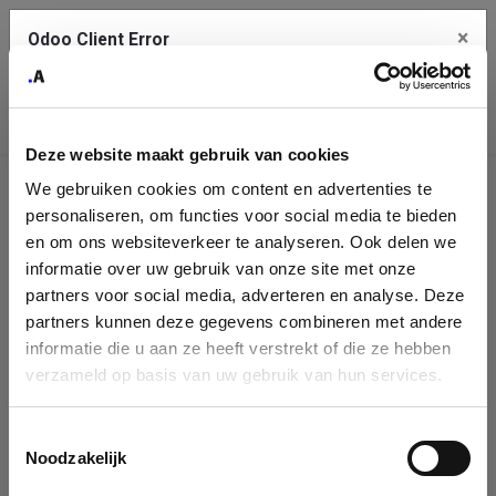
×
Odoo Client Error
Contact Us
An error
Copy the full error to clipboard
occurred
Deze website maakt gebruik van cookies
Please use the copy button to report the error to your support
We gebruiken cookies om content en advertenties te
service.
Company
personaliseren, om functies voor social media te bieden
Identification
en om ons websiteverkeer te analyseren. Ook delen we
informatie over uw gebruik van onze site met onze
See details
Please fill in your company details
partners voor social media, adverteren en analyse. Deze
partners kunnen deze gegevens combineren met andere
informatie die u aan ze heeft verstrekt of die ze hebben
Ok
You can search a company in our database by name, VAT or
verzameld op basis van uw gebruik van hun services.
enterprise ID. When a company is selected it will auto-complete the
form. If you don't find your company in our database, you can create
a new company record with the button below.
Toestemmingsselectie
Noodzakelijk
Company Name