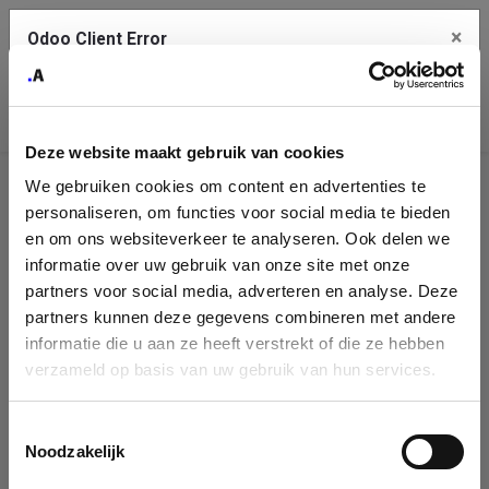
×
Odoo Client Error
Contact Us
An error
Copy the full error to clipboard
occurred
Deze website maakt gebruik van cookies
Please use the copy button to report the error to your support
We gebruiken cookies om content en advertenties te
service.
Company
personaliseren, om functies voor social media te bieden
Identification
en om ons websiteverkeer te analyseren. Ook delen we
informatie over uw gebruik van onze site met onze
See details
Please fill in your company details
partners voor social media, adverteren en analyse. Deze
partners kunnen deze gegevens combineren met andere
informatie die u aan ze heeft verstrekt of die ze hebben
Ok
You can search a company in our database by name, VAT or
verzameld op basis van uw gebruik van hun services.
enterprise ID. When a company is selected it will auto-complete the
form. If you don't find your company in our database, you can create
a new company record with the button below.
Toestemmingsselectie
Noodzakelijk
Company Name