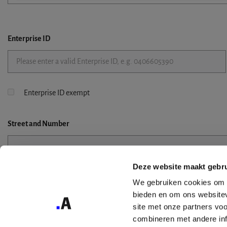
Enterprise ID
Enterprise ID exempt
Street
and Number
Deze website maakt gebru
Street 2
We gebruiken cookies om c
bieden en om ons websitev
site met onze partners vo
combineren met andere inf