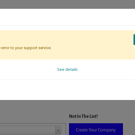
 error to your support service.
Registration
Attendee Identificati
See details
D. When a company is selected it will auto-complete the form. If you do
Not In The List?
Create Your Company