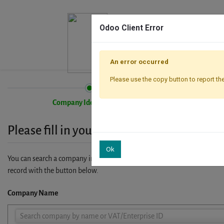
Odoo Client Error
An error occurred
Please use the copy button to report the
Company Identification
Please fill in your company details
Ok
You can search a company in our database by name, VAT or enterprise I
record with the button below.
Company Name
Company
Search company by name or VAT/Enterprise ID
Name