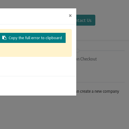
×
Sign in
Contact Us
Copy the full error to clipboard
on
Registration Checkout
n't find your company in our database, you can create a new company