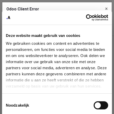
×
Odoo Client Error
Contact Us
An error
Copy the full error to clipboard
occurred
Deze website maakt gebruik van cookies
Please use the copy button to report the error to your support
We gebruiken cookies om content en advertenties te
service.
Company
personaliseren, om functies voor social media te bieden
Identification
en om ons websiteverkeer te analyseren. Ook delen we
informatie over uw gebruik van onze site met onze
See details
Please fill in your company details
partners voor social media, adverteren en analyse. Deze
partners kunnen deze gegevens combineren met andere
informatie die u aan ze heeft verstrekt of die ze hebben
Ok
You can search a company in our database by name, VAT or
verzameld op basis van uw gebruik van hun services.
enterprise ID. When a company is selected it will auto-complete the
form. If you don't find your company in our database, you can create
a new company record with the button below.
Toestemmingsselectie
Noodzakelijk
Company Name