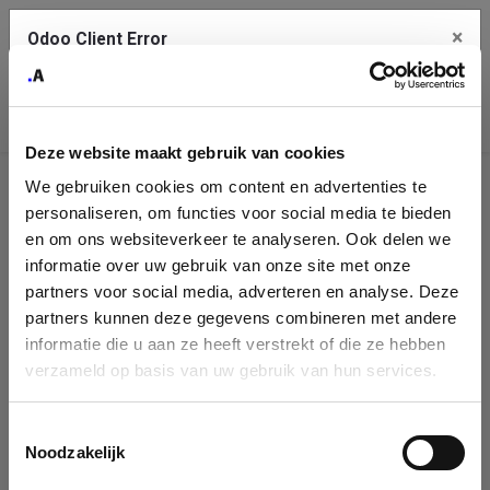
×
Odoo Client Error
Contact Us
An error
Copy the full error to clipboard
occurred
Deze website maakt gebruik van cookies
Please use the copy button to report the error to your support
We gebruiken cookies om content en advertenties te
service.
Company
personaliseren, om functies voor social media te bieden
Identification
en om ons websiteverkeer te analyseren. Ook delen we
informatie over uw gebruik van onze site met onze
See details
Please fill in your company details
partners voor social media, adverteren en analyse. Deze
partners kunnen deze gegevens combineren met andere
informatie die u aan ze heeft verstrekt of die ze hebben
Ok
You can search a company in our database by name, VAT or
verzameld op basis van uw gebruik van hun services.
enterprise ID. When a company is selected it will auto-complete the
form. If you don't find your company in our database, you can create
a new company record with the button below.
Toestemmingsselectie
Noodzakelijk
Company Name